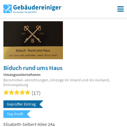
Biduch rund ums Haus
Umzugsunternehmen
Büromöbel- einrichtungen, Umzüge im Inland und ins Ausland,
Entrümpelung
(17)
Geprüfter Eintrag
Top Profil
Elisabeth-Selbert-Allee 24a