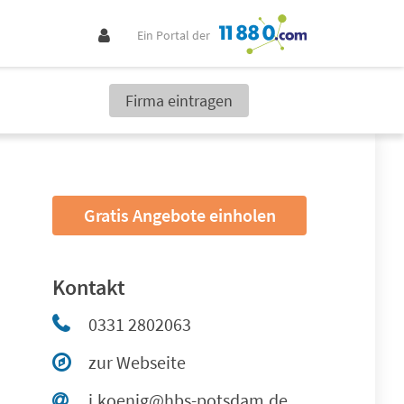
Ein Portal der
Firma eintragen
Gratis Angebote einholen
Kontakt
0331 2802063
zur Webseite
j.koenig@hbs-potsdam.de