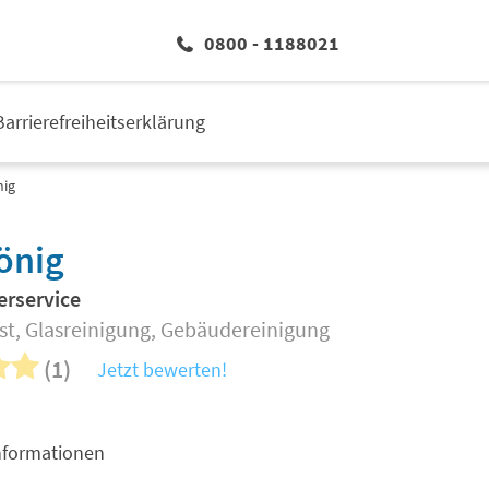
0800 - 1188021
Barrierefreiheitserklärung
nig
önig
rservice
st, Glasreinigung, Gebäudereinigung
(1)
Jetzt bewerten!
nformationen