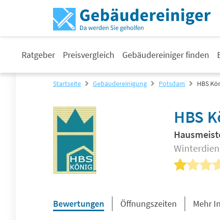
Ratgeber
Preisvergleich
Gebäudereiniger finden
Startseite
Gebäudereinigung
Potsdam
HBS Kö
HBS K
Hausmeiste
Winterdien
Bewertungen
Öffnungszeiten
Mehr I