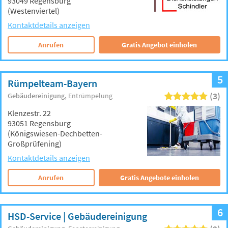
93049 Regensburg
(Westenviertel)
Kontaktdetails anzeigen
Anrufen
Gratis Angebot einholen
5
Rümpelteam-Bayern
(3)
Gebäudereinigung
Entrümpelung
Klenzestr. 22
93051 Regensburg
(Königswiesen-Dechbetten-
Großprüfening)
Kontaktdetails anzeigen
Anrufen
Gratis Angebote einholen
6
HSD-Service | Gebäudereinigung