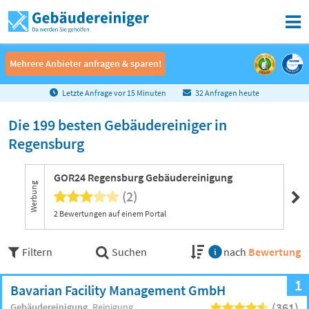
Mehrere Anbieter anfragen & sparen!
Mehrere Anbieter anfragen & sparen!
Letzte Anfrage vor
1
5
Minuten
32 Anfragen heute
Die 199 besten Gebäudereiniger in
Regensburg
GOR24 Regensburg Gebäudereinigung
Mu
Werbung
(2)
2 Bewertungen auf einem Portal
Filtern
Suchen
nach
Bewertung
1
Bavarian Facility Management GmbH
(361)
Gebäudereinigung
Reinigung