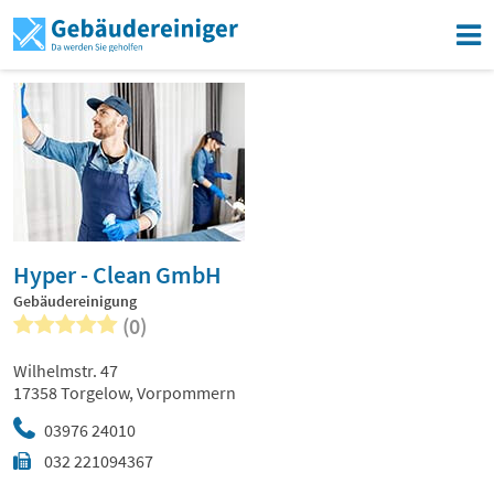
Hyper - Clean GmbH
Gebäudereinigung
(0)
Wilhelmstr. 47
17358 Torgelow, Vorpommern
03976 24010
032 221094367