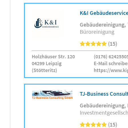
K&I Gebäudeservic
Gebäudereinigung
Büroreinigung
(15)
Holzhäuser Str. 120
(0176) 6242550
04299 Leipzig
E-Mail schreibe
(Stötteritz)
https://www.ki
TJ-Business Consu
Gebäudereinigung
Investmentgesellsch
(15)