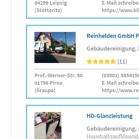
04299 Leipzig
E-Mail schreibe
(Stötteritz)
https://www.ki
Reinhelden GmbH P
Gebäudereinigung
(11)
Prof.-Werner-Str. 50
(03501) 585915
01796 Pirna
E-Mail schreibe
(Graupa)
https://www.re
HD-Glanzleistung
Gebäudereinigung
Haushaltsauflösung