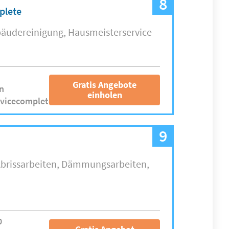
8
plete
äudereinigung
Hausmeisterservice
Gratis Angebote
n
einholen
rvicecomplete.com
9
brissarbeiten
Dämmungsarbeiten
0