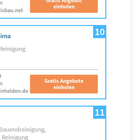
Gratis Angebot
n
einholen
licbau.net
10
irna
Reinigung
8
Gratis Angebote
n
einholen
inhelden.de
11
Bauendreinigung
Reinigung