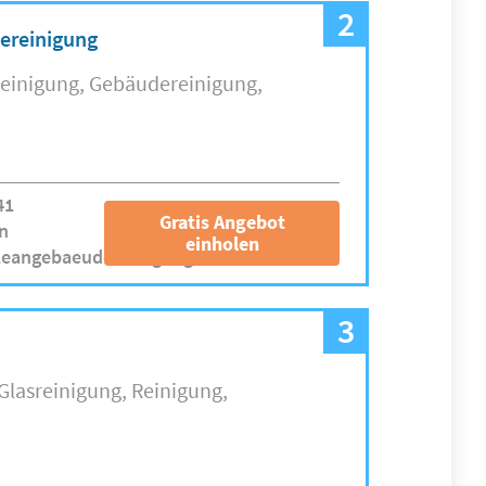
2
ereinigung
reinigung
Gebäudereinigung
41
Gratis Angebot
n
einholen
leangebaeudereinigung.de
3
Glasreinigung
Reinigung