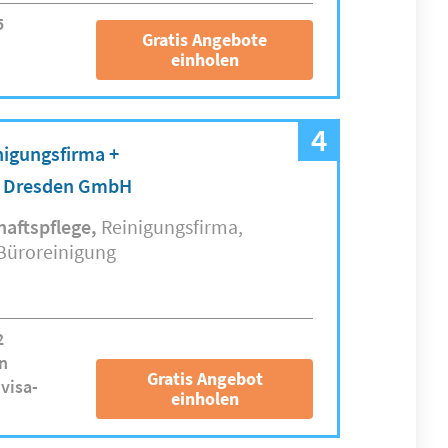
5
Gratis Angebote
einholen
4
nigungsfirma +
e Dresden GmbH
haftspflege
Reinigungsfirma
Büroreinigung
2
n
Gratis Angebot
visa-
einholen