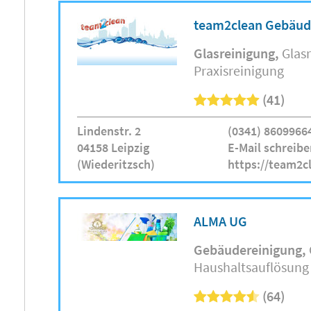
team2clean Gebäud
Glasreinigung
Glas
Praxisreinigung
(41)
Lindenstr. 2
(0341) 8609966
04158 Leipzig
E-Mail schreibe
(Wiederitzsch)
https://team2c
ALMA UG
Gebäudereinigung
Haushaltsauflösung
(64)