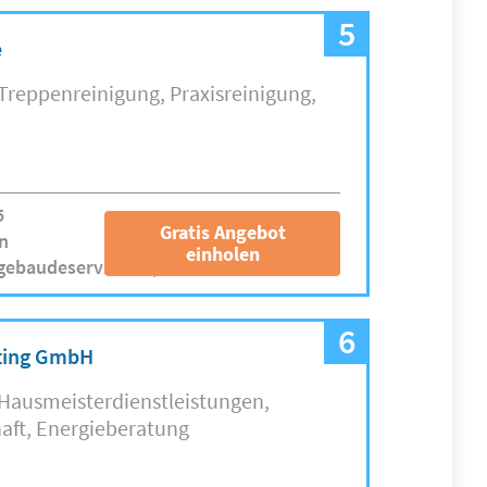
5
e
Treppenreinigung
Praxisreinigung
5
Gratis Angebot
n
einholen
gebaudeservice.de/
6
lting GmbH
Hausmeisterdienstleistungen
aft
Energieberatung