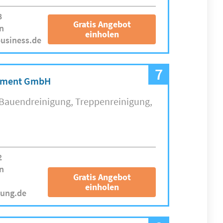
8
Gratis Angebot
n
einholen
business.de
7
gement GmbH
Bauendreinigung
Treppenreinigung
2
n
Gratis Angebot
einholen
gung.de